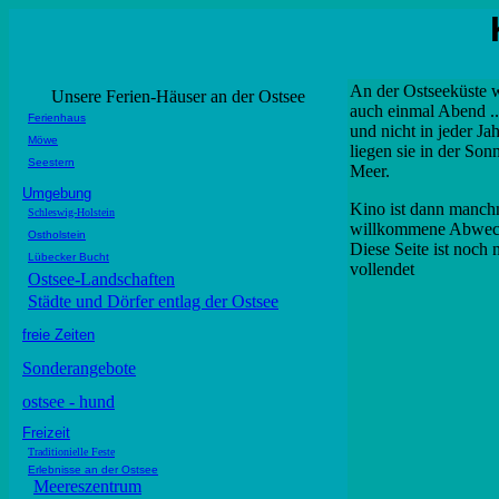
An der Ostseeküste w
Unsere Ferien-Häuser an der Ostsee
auch einmal Abend ..
Ferienhaus
und nicht in jeder Jah
Möwe
liegen sie in der So
Seestern
Meer.
Umgebung
Kino ist dann manch
Schleswig-Holstein
willkommene Abwec
Ostholstein
Diese Seite ist noch 
Lübecker Bucht
vollendet
Ostsee-Landschaften
Städte und Dörfer entlag der Ostsee
freie Zeiten
Sonderangebote
ostsee - hund
Freizeit
Traditionielle Feste
Erlebnisse an der Ostsee
Meereszentrum