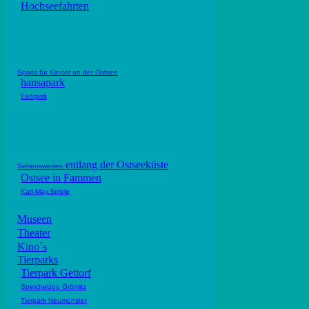
Hochseefahrten
Spass für Kinder an der Ostsee
hansapark
Eselspark
entlang der Ostseeküste
Sehenswertes
Ostsee in Fammen
Karl-May.Spiele
Museen
Theater
Kino´s
Tierparks
Tierpark Gettorf
Streichelzoo Grömitz
Tierpark Neumünster