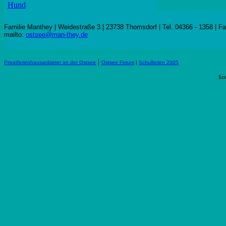
Hund
Familie Manthey | Weidestraße 3 | 23738 Thomsdorf | Tel. 04366 - 1358 | F
mailto:
ostsee@man-they.de
|
Privatferienhausanbieter an der Ostsee
Ostsee Forum
|
Schulferien 2005
$za