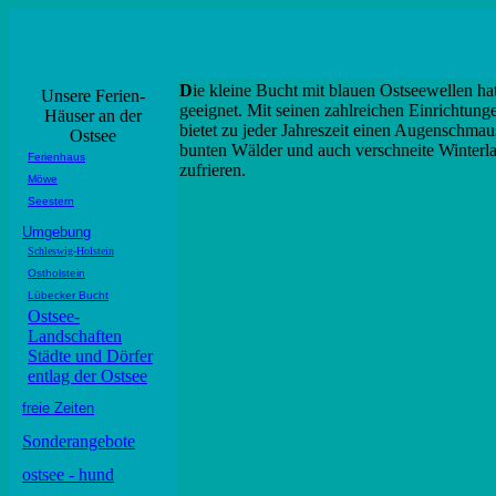
D
ie kleine Bucht mit blauen Ostseewellen ha
Unsere Ferien-
geeignet. Mit seinen zahlreichen Einrichtung
Häuser an der
bietet zu jeder Jahreszeit einen Augenschmau
Ostsee
bunten Wälder und auch verschneite Winterla
Ferienhaus
zufrieren.
Möwe
Seestern
Umgebung
Schleswig-Holstein
Ostholstein
Lübecker Bucht
Ostsee-
Landschaften
Städte und Dörfer
entlag der Ostsee
freie Zeiten
Sonderangebote
ostsee - hund