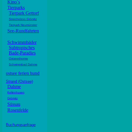
Kino´s
Tierparks
Tierpark Gettorf
Streichelzoo Grömitz
Tierpark Neumünster
See-Rundfahrten
Schwimmbäder
Subtropisches
Bade-Paradies
Ostseetherme
Schwimmbad Dahme
ostsee ferien hund
Strand (Ostsee)
Dahme
Kellenhusen
Grömitz
Süssau
Rosenfelde
Buchungsanfrage