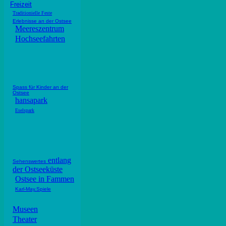
Freizeit
Traditionielle Feste
Erlebnisse an der Ostsee
Meereszentrum
Hochseefahrten
Spass für Kinder an der
Ostsee
hansapark
Eselspark
entlang
Sehenswertes
der Ostseeküste
Ostsee in Fammen
Karl-May.Spiele
Museen
Theater