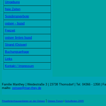
Umgebung
freie Zeiten
Sonderangebote
ostsee - hund
Freizeit
ostsee ferien hund
Strand (Ostsee)
Buchungsanfrage
Links
Kontakt / Impressum
Familie Manthey | Weidestraße 3 | 23738 Thomsdorf | Tel. 04366 - 1358 | F
mailto:
ostsee@man-they.de
|
Privatferienhausanbieter an der Ostsee
Ostsee Forum
|
Schulferien 2005