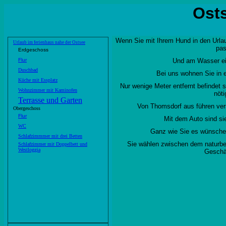
Ost
Wenn Sie mit Ihrem Hund in den Urlau
Urlaub im ferienhaus nahe der Ostsee
pas
Erdgeschoss
Flur
Und am Wasser ei
Duschbad
Bei uns wohnen Sie in e
Küche mit Essplatz
Nur wenige Meter entfernt befindet 
Wohnzimmer mit Kaminofen
nöti
Terrasse und Garten
Von Thomsdorf aus führen ve
Obergeschoss
Flur
Mit dem Auto sind si
WC
Ganz wie Sie es wünsche
Schlafzimmmer mit drei Betten
Sie wählen zwischen dem naturbe
Schlafzimmer mit Doppelbett und
Westloggia
Geschä