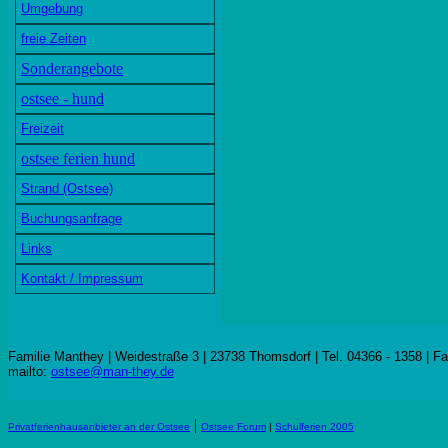
Umgebung
freie Zeiten
Sonderangebote
ostsee - hund
Freizeit
ostsee ferien hund
Strand (Ostsee)
Buchungsanfrage
Links
Kontakt / Impressum
Familie Manthey | Weidestraße 3 | 23738 Thomsdorf | Tel. 04366 - 1358 | F
mailto:
ostsee@man-they.de
|
Privatferienhausanbieter an der Ostsee
Ostsee Forum
|
Schulferien 2005