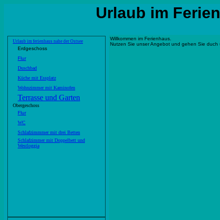
Urlaub im Ferie
Willkommen im Ferienhaus.
Urlaub im ferienhaus nahe der Ostsee
Nutzen Sie unser Angebot und gehen Sie duch 
Erdgeschoss
Flur
Duschbad
Küche mit Essplatz
Wohnzimmer mit Kaminofen
Terrasse und Garten
Obergeschoss
Flur
WC
Schlafzimmmer mit drei Betten
Schlafzimmer mit Doppelbett und
Westloggia